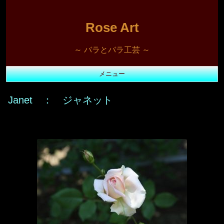
Rose Art
～ バラとバラ工芸 ～
メニュー
コ
ン
Janet ： ジャネット
テ
ン
ツ
へ
ス
キ
ッ
プ