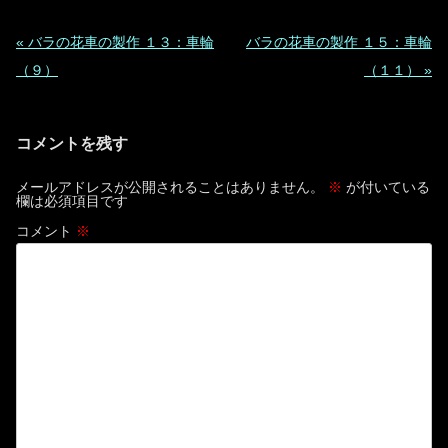
投
«
バラの花車の製作 １３：車輪
バラの花車の製作 １５：車輪
稿
（９）
（１１）
»
ナ
ビ
コメントを残す
ゲ
ー
メールアドレスが公開されることはありません。
※
が付いている
欄は必須項目です
シ
コメント
※
ョ
ン