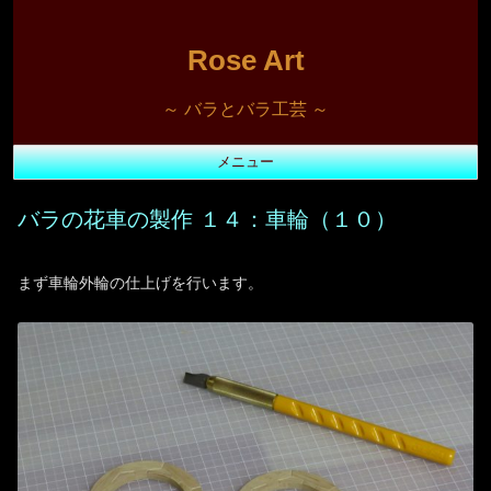
Rose Art
～ バラとバラ工芸 ～
メニュー
コ
ン
バラの花車の製作 １４：車輪（１０）
テ
ン
ツ
へ
ス
まず車輪外輪の仕上げを行います。
キ
ッ
プ