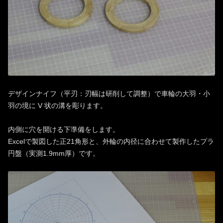
デザインナイフ（平刃：刃幅は研削して調整）で車輪の大羽・小
羽の境に V 状の溝を彫ります。
内側に穴を開ける下準備をします。
Excelで製図した正21角形と、外輪の内径に合わせて製作したプラ
円盤（実測1.9mm厚）です。